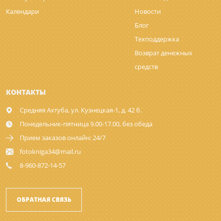
Календари
Новости
Блог
Техподдержка
Возврат денежных
средств
КОНТАКТЫ
Средняя Ахтуба,
ул. Кузнецкая-1, д. 42 б.
Понедельник-пятница 9.00-17.00, без обеда
Прием заказов онлайн: 24/7
fotokniga34@mail.ru
8-960-872-14-57
ОБРАТНАЯ СВЯЗЬ