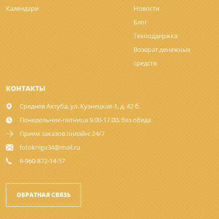
Календари
Новости
Блог
Техподдержка
Возврат денежных
средств
КОНТАКТЫ
Средняя Ахтуба,
ул. Кузнецкая-1, д. 42 б.
Понедельник-пятница 9.00-17.00, без обеда
Прием заказов онлайн: 24/7
fotokniga34@mail.ru
8-960-872-14-57
ОБРАТНАЯ СВЯЗЬ